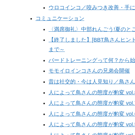
ウロコインコ／咬みつき改善・手
コミュニケーション
〈満席御礼〉中部れんごう!夏のとこ
【終了しました】[BBT鳥さんヒント
まで～
バードトレーニングって何？から
モモイロインコさんの兄弟会開催
昔は社交的・今は人見知り／鳥さ
人によって鳥さんの態度が豹変 vol.8
人によって鳥さんの態度が豹変 vol.
人によって鳥さんの態度が豹変 vol.
人によって鳥さんの態度が豹変 vol.