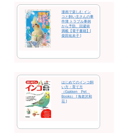
漫画で楽しむ イン
コと飼い主さんの事
件簿 トラブル事例
から予防、回避術
満載【電子書籍】[
柴田祐未子 ]
はじめてのインコ飼
い方・育て方
（Gakken Pet
Books） [ 海老沢和
荘 ]