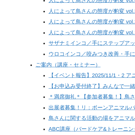
人によって鳥さんの態度が豹変 vol.
人によって鳥さんの態度が豹変 vol.
人によって鳥さんの態度が豹変 vol.
人によって鳥さんの態度が豹変 vol.
サザナミインコ／手にステップア
ウロコインコ／咬みつき改善・手
ご案内（講座・セミナー）
【イベント報告】2025/11/1・2 
【お申込み受付終了】みんなで一緒
＊満席御礼＊【参加者募集！】鳥さんヒ
出展者募集！リ：ボーンアニマルバ
鳥さんに関する活動の場をアニマ
ABC講座（バードケア&トレーニ