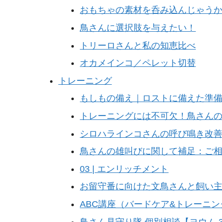
おもちゃの素材を呑み込んじゃう
鳥さんに選択肢を与えたい！
トリーロさんと私の知恵比べ
オカメインコ／ペレット切替
トレーニング
もしもの備え｜ロストに備えた準
トレーニングには不可欠！鳥さん
シロハラインコさんの呼び鳴き改
鳥さんの雄叫びに関して補足：ご
03 | エンリッチメント
お留守番に向けた文鳥さんと飼い
ABC講座（バードケア&トレーニ
鳥さん見守り隊 個別相談【ヨウム 