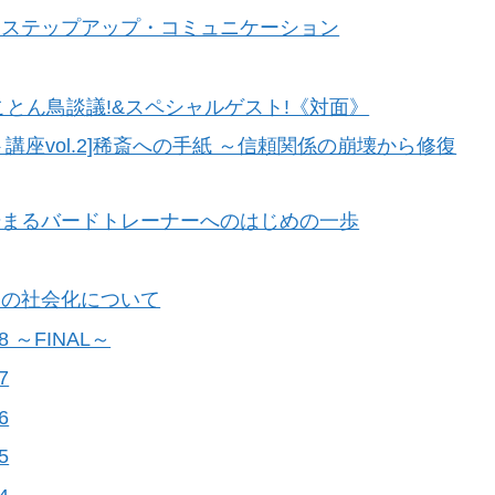
にステップアップ・コミュニケーション
とん鳥談議!&スペシャルゲスト!《対面》
講座vol.2]稀斎への手紙 ～信頼関係の崩壊から修復
始まるバードトレーナーへのはじめの一歩
んの社会化について
 ～FINAL～
7
6
5