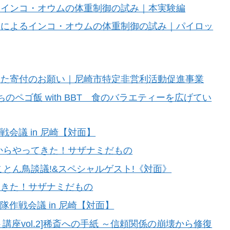
るインコ・オウムの体重制御の試み｜本実験編
題によるインコ・オウムの体重制御の試み｜パイロッ
した寄付のお願い｜尼崎市特定非営利活動促進事業
ペゴ飯 with BBT 食のバラエティーを広げてい
会議 in 尼崎【対面】
からやってきた！サザナミだもの
とん鳥談議!&スペシャルゲスト!《対面》
てきた！サザナミだもの
作戦会議 in 尼崎【対面】
講座vol.2]稀斎への手紙 ～信頼関係の崩壊から修復