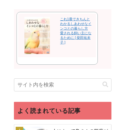
これ1冊できちんと
わかるしあわせなイ
ンコとの暮らし方
愛される飼い主にな
るために [ 柴田祐未
子 ]
よく読まれている記事