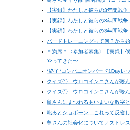
【実録】わたしと彼らの3年間戦争 3
【実録】わたしと彼らの3年間戦争 
【実録】わたしと彼らの3年間戦争 1
バードトレーニングって何？から
＊満席＊〈参加者募集〉【実録】僕
やってきた〜
*終了*コンパニオンバード1Dayレッス
クイズ① ウロコインコさんが咬
クイズ① ウロコインコさんが咬
鳥さんにまつわるあいまいな数字
叱るとショボーン…これって反省
鳥さんの社会化について／ストレ