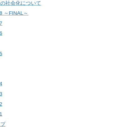
んの社会化について
 ～FINAL～
7
6
5
4
3
2
1
ップ