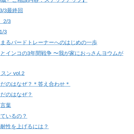
/3最終回
2/3
/3
始まるバードトレーナーへのはじめの一歩
とインコの3年間戦争 〜我が家におっさんヨウムが
ン vol.2
んだのはなぜ？＊答え合わせ＊
んだのはなぜ？
と言葉
しているの？
ス耐性を上げるには？