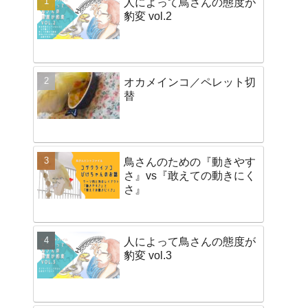
人によって鳥さんの態度が
豹変 vol.2
オカメインコ／ペレット切
替
鳥さんのための『動きやす
さ』vs『敢えての動きにく
さ』
人によって鳥さんの態度が
豹変 vol.3