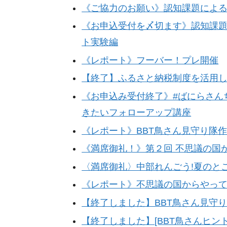
《ご協力のお願い》認知課題によ
《お申込受付を〆切ます》認知課
ト実験編
《レポート》フーバー！プレ開催
【終了】ふるさと納税制度を活用
《お申込み受付終了》#ばにらさんちの
きたいフォローアップ講座
《レポート》BBT鳥さん見守り隊作戦
《満席御礼！》第２回 不思議の国
〈満席御礼〉中部れんごう!夏のとこ
《レポート》不思議の国からやっ
【終了しました】BBT鳥さん見守り隊
【終了しました】[BBT鳥さんヒント