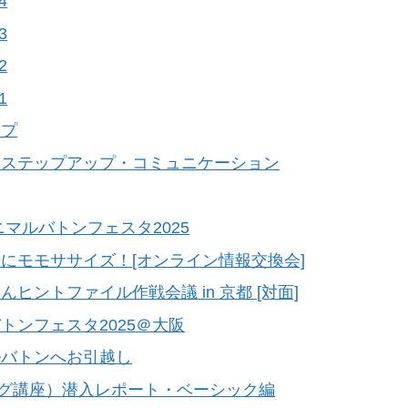
4
3
2
1
ップ
にステップアップ・コミュニケーション
アニマルバトンフェスタ2025
にモモササイズ！[オンライン情報交換会]
ントファイル作戦会議 in 京都 [対面]
トンフェスタ2025＠大阪
ルバトンへお引越し
ング講座）潜入レポート・ベーシック編