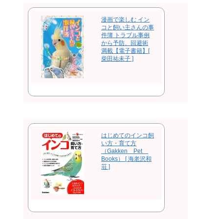
漫画で楽しむ イン
コと飼い主さんの事
件簿 トラブル事例
から予防、回避術
満載【電子書籍】[
柴田祐未子 ]
はじめてのインコ飼
い方・育て方
（Gakken Pet
Books） [ 海老沢和
荘 ]