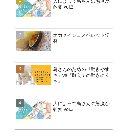
人によって鳥さんの態度が
豹変 vol.2
オカメインコ／ペレット切
替
鳥さんのための『動きやす
さ』vs『敢えての動きにく
さ』
人によって鳥さんの態度が
豹変 vol.3