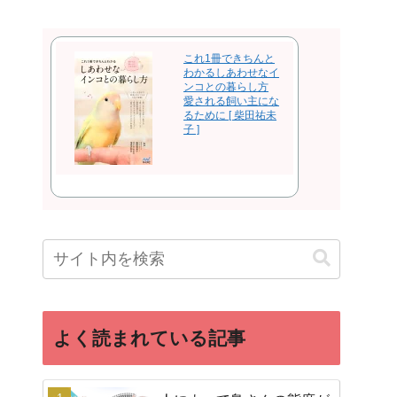
これ1冊できちんと
わかるしあわせなイ
ンコとの暮らし方
愛される飼い主にな
るために [ 柴田祐未
子 ]
よく読まれている記事