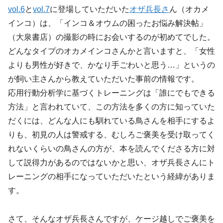
vol.6
と
vol.7
に登場していただいた
オザ兵長さ
ん（オカメ
インコ）は、「インコ＆オウムの困ったお悩み解決帖」
（大泉書店）の撮影の時にお会いするのが初めてでした。
どんなタイプのオカメインコさんかと言いますと、「女性
よりも男性が好きで、かなり手ごわいと思う…」というの
が飼い主さんから教えていただいた事前の情報です。
応用行動分析学に基づくトレーニングは「誰にでもできる
方法」と言われていて、この方法を多くの方に知っていた
だくには、どんな人にも馴れている鳥さんを相手にするよ
りも、初見の人は警戒する、むしろご褒美を受け取ってく
れないくらいの鳥さんの方が、本を読んでくださる方に対
して説得力があるのではないかと思い、オザ兵長さんにト
レーニングの相手になっていただいたという経緯がありま
す。
さて、そんなオザ兵長さんですが、ケージ越しでご褒美を