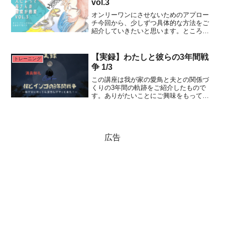
vol.3
More...
オンリーワンにさせないためのアプロー
チ今回から、少しずつ具体的な方法をご
紹介していきたいと思います。ところで
「オンリーワン」の定義が実は曖昧だっ
たりするので、ここで使う「オンリーワ
ン」の定義を整理したいと思います。も
【実録】わたしと彼らの3年間戦
トレーニング
しかしたら、みなさんの認Read More...
争 1/3
この講座は我が家の愛鳥と夫との関係づ
くりの3年間の軌跡をご紹介したもので
す。ありがたいことにご興味をもってく
ださる方も多く【僕とインコの3年間戦争
again】として1/28に再演が決定しまし
た！※2023年11月12日開催の講座と同じ
内容でRead More...
広告