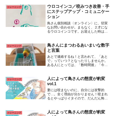
た。Koi & Bei Bird Comics | Facebookよ
り一緒に暮らしてはいるRead More...
ウロコインコ／咬みつき改善・手
トレーニング
にステップアップ・コミュニケー
ション
鳥さん個別相談〈オンライン〉に、切実
なお問い合わせが。まもなく、２才にな
るウロコインコです。お迎えした時は、
羽をカットされていて1年以上飛べなかっ
たんですが、少しずつ練習して今では飛
べるようになりました。臆病な性格で咬
鳥さんにまつわるあいまいな数字
トレーニング
み癖があり、毎日流血しRead More...
と言葉
あとで連絡するね！と言われて、「あと
で」っていつ？となったりしませんか。
ある人にとっては、「数時間後」「今日
中」もしかしたら日にちをまたいで「明
日」になることもあるのではないでしょ
うか。個人的には、自分が「あとで」と
人によって鳥さんの態度が豹変
トレーニング
使う場合は「その日の内」Read More...
vol.1
妻には咬まないのに、自分には攻撃的
で…。全く理由が分かりません！咬まれ
るとやっぱりイタイので、だんだん怖く
なってきてしまいました。でも、家族な
ので仲良くしたいのに、どうしたらいい
でしょうか。ご家族の中で鳥さんの態度
人によって鳥さんの態度が豹変
トレーニング
がガラリと変わってしまうとRead