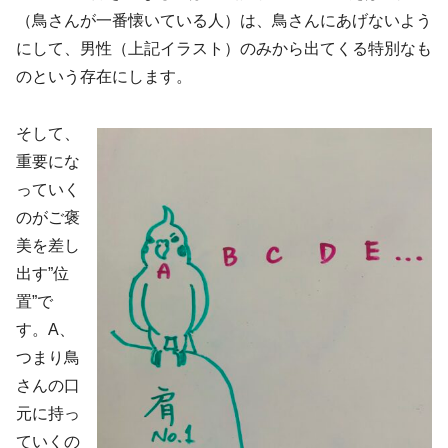
（鳥さんが一番懐いている人）は、鳥さんにあげないよう
にして、男性（上記イラスト）のみから出てくる特別なも
のという存在にします。
そして、
重要にな
っていく
のがご褒
美を差し
出す”位
置”で
す。A、
つまり鳥
さんの口
元に持っ
ていくの