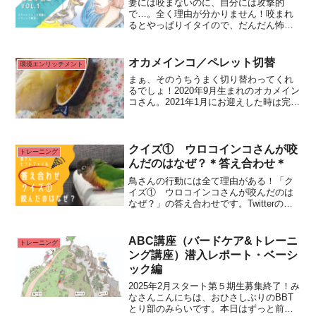
妻には咬まないのに、自分には攻撃的
で…。全く理由が分かりません！咬まれ
るとやっぱりイタイので、だんだん怖く
なってきてしまいました。でも、家族な
ので仲良くしたいのに、どうしたらいい
でしょうか。ご家族の中で鳥さんの態度
オカメインコ／ペレット切替
環境エンリッチメント
がガラリと変わってしまうとRead
まぁ、そのうちうまく切り替わってくれ
More...
るでしょ！2020年9月生まれのオカメイン
コさん。2021年1月にお迎えした時は完全
シード食だったそうです。飼い主さんと
しては慌てず取り組んでいこうと最初は
こんなお気持ちだったそうです。お迎え
してから最初Read More...
クイズ① ウロコインコさんが咬
トレーニング
んだのはなぜ？＊答え合わせ＊
鳥さんの行動には全て理由がある！「ク
イズ① ウロコインコさんが咬んだのは
なぜ？」の答え合わせです。Twitterの方
ではいいポイントを抑えてご回答いただ
いてありがとうございます！改めてこち
らで詳しく解説をさせていただきたいと
ABC講座（バードケア&トレーニ
トレーニング
思います。咬みつRead More...
ング講座）潜入レポート・ベーシ
ック編
2025年2月スタート第５期生募集終了！み
なさんこんにちは、おひさしぶりのBBT
とり部のみらいです。本日はずっと前に