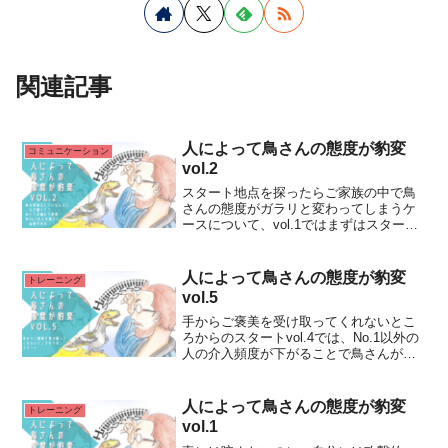
関連記事
人によって鳥さんの態度が豹変
コミュニケーション
vol.2
スタート地点を探ったらご家族の中で鳥
さんの態度がガラリと変わってしまうケ
ースについて、vol.1ではまずはスタート
地点を確認するための項目をご紹介いた
しました。あてはまる項目はありました
でしょうか。鳥さんはどうしても好きな
人によって鳥さんの態度が豹変
トレーニング
人にランキングをつRead More...
vol.5
手からご褒美を受け取ってくれないとこ
ろからのスタートvol.4では、No.1以外の
人の介入頻度が下がることで鳥さんがオ
ンリーワンになってしまう可能性がある
ケースをご紹介しました。No.1以外の人
の手から食べ物を受け取ってくれるだけ
人によって鳥さんの態度が豹変
トレーニング
でも、スタRead More...
vol.1