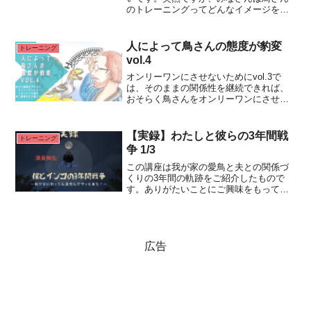
のトレーニングってどんなイメージをお
持ちですか？※トレーニングって何？な
方はよろしければこちらもご覧下さい。
以前の私はトレーニングって輪投げした
人によって鳥さんの態度が豹変
トレーニング
り物をもってきてくれたRead More...
vol.4
オンリーワンにさせないためにvol.3で
は、そのままの関係性を継続できれば、
おそらく鳥さんをオンリーワンにさせず
に済む項目をご紹介させていただきまし
た。Koi & Bei Bird Comics | Facebookよ
り一緒に暮らしてはいるRead More...
【実録】わたしと彼らの3年間戦
トレーニング
争 1/3
この講座は我が家の愛鳥と夫との関係づ
くりの3年間の軌跡をご紹介したもので
す。ありがたいことにご興味をもってく
ださる方も多く【僕とインコの3年間戦争
again】として1/28に再演が決定しまし
た！※2023年11月12日開催の講座と同じ
内容でRead More...
広告