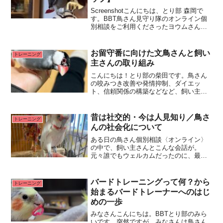
Screenshotこんにちは、とり部 森岡で
す。BBT鳥さん見守り隊のオンライン個
別相談をご利用くださったヨウムさんの
ご紹介です。◎鳥さん情報ヨウム３歳♂
大好物：リンゴ初回の鳥さんの様子怖い
ものが多いということでしたが、初回の
お留守番に向けた文鳥さんと飼い
トレーニング
ご相談時からRead More...
主さんの取り組み
こんにちは！とり部の柴田です。鳥さん
の咬みつき改善や発情抑制、ダイエッ
ト、信頼関係の構築などなど、飼い主さ
んからの個別相談を受けています。ご相
談にてご提案したことを実践していただ
くのですが、その後は飼い主さんと鳥さ
昔は社交的・今は人見知り／鳥さ
トレーニング
んのペースがあるので、こちRead
んの社会化について
More...
ある日の鳥さん個別相談〈オンライン〉
の中で、飼い主さんとこんな会話が。
元々誰でもウェルカムだったのに、最近
人見知りになりました。ショップにいた
頃は接客を担当していたくらいだったの
に。なぜでしょう？この内容をTwitterで
バードトレーニングって何？から
トレーニング
ツイートした時にいRead More...
始まるバードトレーナーへのはじ
めの一歩
みなさんこんにちは。BBTとり部のみら
いです。突然ですが、みなさんは鳥さん