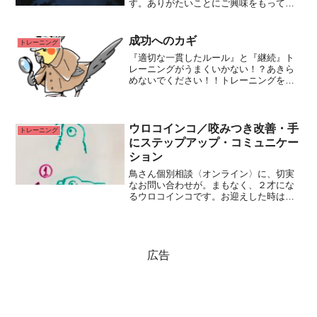
す。ありがたいことにご興味をもってく
ださる方も多く【僕とインコの3年間戦争
again】として1/28に再演が決定しまし
た！※2023年11月12日開催の講座と同じ
成功へのカギ
トレーニング
内容でRead More...
『適切な一貫したルール』と『継続』ト
レーニングがうまくいかない！？あきら
めないでください！​！​トレーニングを１
か月ほど続けて（*）も、ほんの少しの変
化も現れない場合は、その方法は残念な
がら適切に鳥さんに伝わっていないと言
えるかもしれませんRead More...
ウロコインコ／咬みつき改善・手
トレーニング
にステップアップ・コミュニケー
ション
鳥さん個別相談〈オンライン〉に、切実
なお問い合わせが。まもなく、２才にな
るウロコインコです。お迎えした時は、
羽をカットされていて1年以上飛べなかっ
たんですが、少しずつ練習して今では飛
べるようになりました。臆病な性格で咬
み癖があり、毎日流血しRead More...
広告