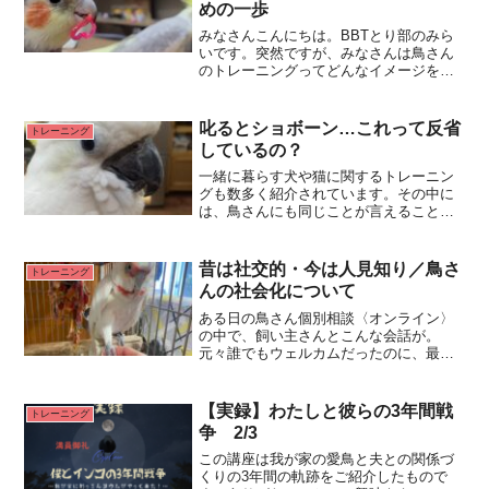
めの一歩
みなさんこんにちは。BBTとり部のみら
いです。突然ですが、みなさんは鳥さん
のトレーニングってどんなイメージをお
持ちですか？※トレーニングって何？な
方はよろしければこちらもご覧下さい。
以前の私はトレーニングって輪投げした
叱るとショボーン…これって反省
トレーニング
り物をもってきてくれたRead More...
しているの？
一緒に暮らす犬や猫に関するトレーニン
グも数多く紹介されています。その中に
は、鳥さんにも同じことが言えることも
たくさんあります。以前、別のブログで
ご紹介した内容ですが、改めてこちらで
もご紹介させていただきます。「愛犬を
昔は社交的・今は人見知り／鳥さ
トレーニング
叱るとショボーン・・・こRead More...
んの社会化について
ある日の鳥さん個別相談〈オンライン〉
の中で、飼い主さんとこんな会話が。
元々誰でもウェルカムだったのに、最近
人見知りになりました。ショップにいた
頃は接客を担当していたくらいだったの
に。なぜでしょう？この内容をTwitterで
【実録】わたしと彼らの3年間戦
トレーニング
ツイートした時にいRead More...
争 2/3
この講座は我が家の愛鳥と夫との関係づ
くりの3年間の軌跡をご紹介したもので