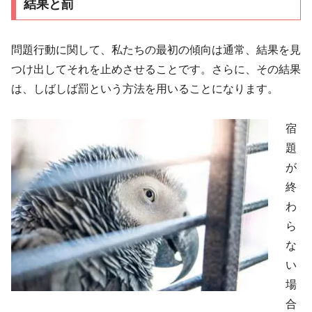
結果と罰
問題行動に関して、私たちの最初の傾向は通常、結果を見
つけ出してそれを止めさせることです。さらに、その結果
は、しばしば罰という方法を用いることになります。
宿
題
が
終
わ
ら
な
い
場
合