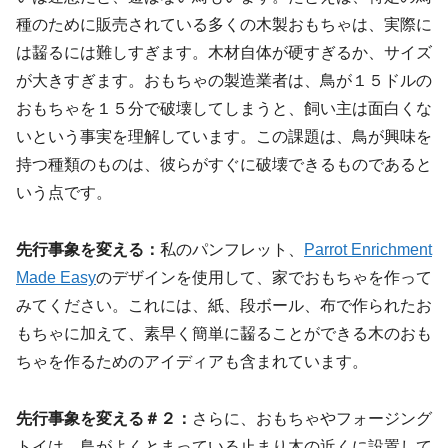
種のために販売されている多くの木製おもちゃは、実際に
は齧るには難しすぎます。木材自体が硬すぎるか、サイズ
が大きすぎます。おもちゃの製造業者は、鳥が１５ドルの
おもちゃを１５分で破壊してしまうと、飼い主は面白くな
いという事実を理解しています。この課題は、鳥が興味を
持つ種類のものは、彼らがすぐに破壊できるものであると
いう点です。
先行事象を変える：
私のパンフレット、
Parrot Enrichment
Made Easy
のデザインを使用して、家でおもちゃを作って
みてください。これには、紙、段ボール、布で作られたお
もちゃに加えて、素早く簡単に齧ることができる木のおも
ちゃを作るためのアイディアも含まれています。
先行事象を変える＃２：
さらに、おもちゃやフォージング
トイは、鳥がよくとまっている止まり木の近くに設置して